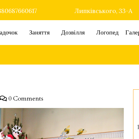
80687660617
Липківського, 33-А
адочок
Заняття
Дозвілля
Логопед
Гале
0 Comments