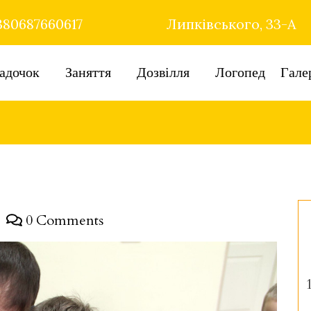
80687660617
Липківського, 33-А
адочок
Заняття
Дозвілля
Логопед
Гале
0 Comments