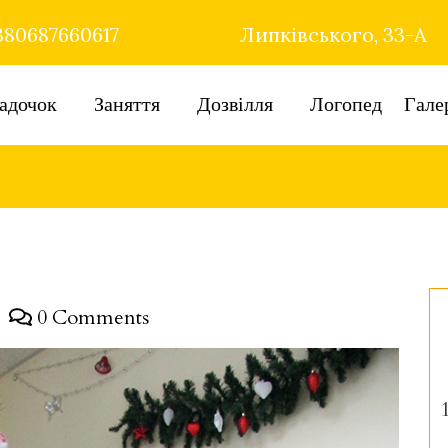
80687660617
Липківського, 33-А
адочок
Заняття
Дозвілля
Логопед
Гале
0 Comments