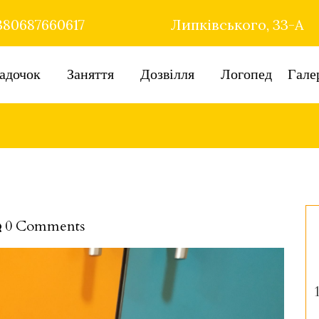
80687660617
Липківського, 33-А
адочок
Заняття
Дозвілля
Логопед
Гале
0 Comments