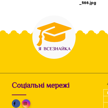
_566.jpg
Соціальні мережі