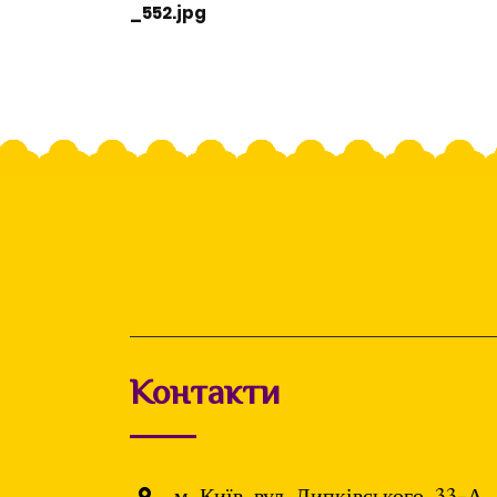
_552.jpg
Контакти
м. Київ, вул. Липківського, 33-А