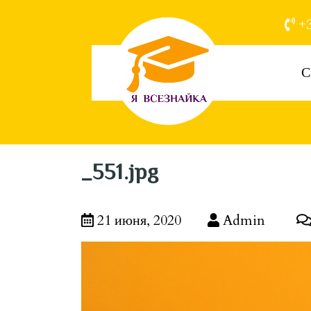
+3
С
_551.jpg
21 июня, 2020
Admin