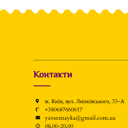
Контакти
м. Київ, вул. Липківського, 33-А
+380687660617
yavseznayka@gmail.com.ua
08.00-20.00