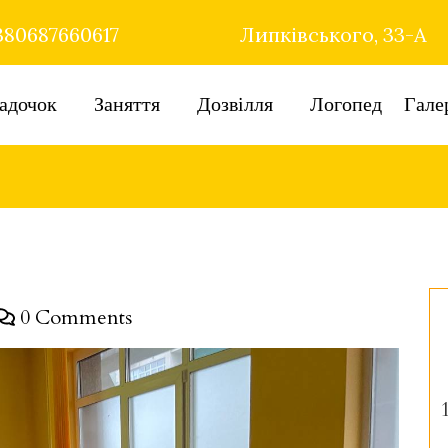
80687660617
Липківського, 33-А
адочок
Заняття
Дозвілля
Логопед
Гале
0 Comments