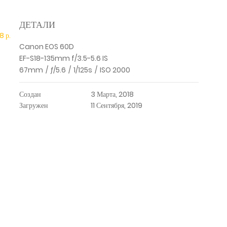
ДЕТАЛИ
8 р.
Canon EOS 60D
EF-S18-135mm f/3.5-5.6 IS
67mm
/
ƒ/5.6
/
1/125s
/
ISO 2000
Создан
3 Марта, 2018
Загружен
11 Сентября, 2019