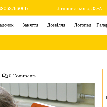
80687660617
Липківського, 33-А
адочок
Заняття
Дозвілля
Логопед
Гале
0 Comments