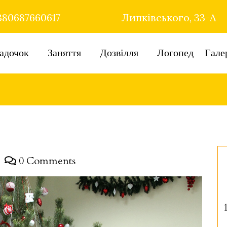
80687660617
Липківського, 33-А
адочок
Заняття
Дозвілля
Логопед
Гале
0 Comments