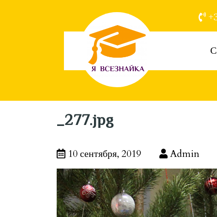
+3
С
_277.jpg
10 сентября, 2019
Admin