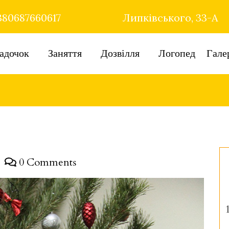
80687660617
Липківського, 33-А
адочок
Заняття
Дозвілля
Логопед
Гале
0 Comments