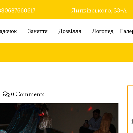
80687660617
Липківського, 33-А
адочок
Заняття
Дозвілля
Логопед
Гале
0 Comments