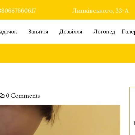
80687660617
Липківського, 33-А
адочок
Заняття
Дозвілля
Логопед
Гале
0 Comments