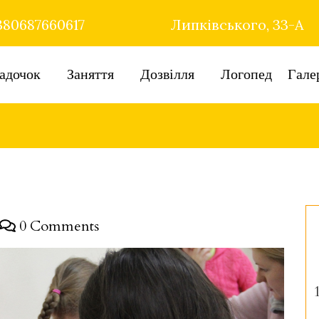
80687660617
Липківського, 33-А
адочок
Заняття
Дозвілля
Логопед
Гале
0 Comments