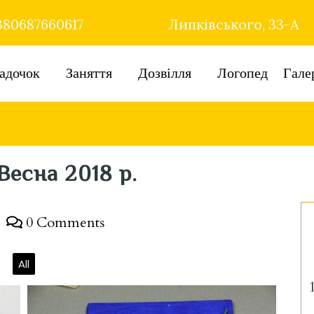
80687660617
Липківського, 33-А
адочок
Заняття
Дозвілля
Логопед
Гале
Весна 2018 р.
0 Comments
All