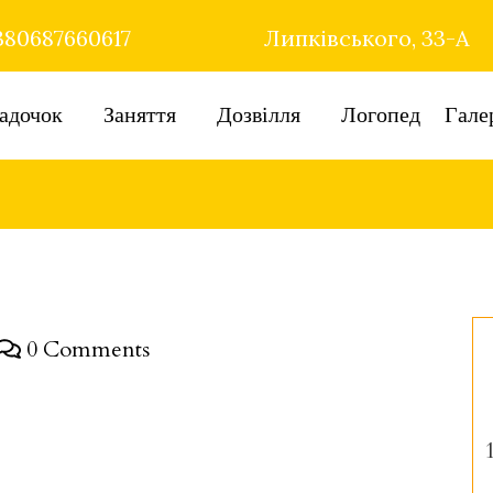
80687660617
Липківського, 33-А
адочок
Заняття
Дозвілля
Логопед
Гале
0 Comments